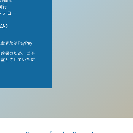
診断®︎
同行
フォロー
税込）
またはPayPay
間確保のため、ご予
入室とさせていただ