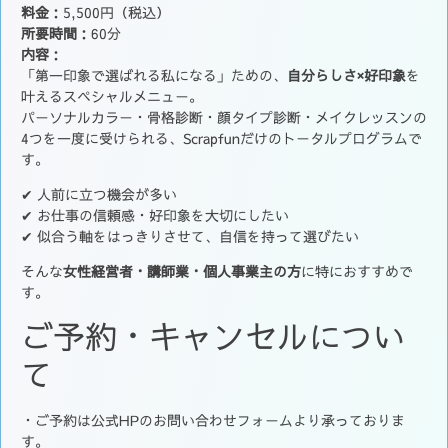
料金
：5,500円（税込）
所要時間
：60分
内容
：
「第一印象で選ばれる私になる」ための、
自分らしさ×好印象
を
叶えるスペシャルメニュー。
パーソナルカラー・骨格診断・顔タイプ診断・メイクレッスンの
4つを一度に受けられる、Scrapfunだけのトータルプログラムで
す。
✔ 人前に立つ機会が多い
✔ お仕事の信頼感・好印象を大切にしたい
✔ 似合う軸をはっきりさせて、自信を持って選びたい
そんな
女性経営者・講師業・個人事業主の方
に特におすすめで
す。
ご予約・キャンセルについ
て
・ご予約は公式HPのお問い合わせフォームより承っておりま
す。