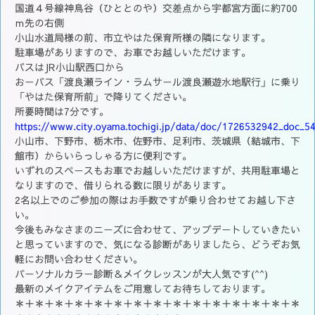
国道４号線神鳥谷（ひととのや）交差点から宇都宮方面に約700
ｍ先の右側
小山水道局様の前、市立やはた保育所様の隣になります。
駐車場がありますので、お車でお越しいただけます。
バスはJR小山駅西口から
おーバス「渡良瀬ライン・ラムサール渡良瀬遊水地駅行」に乗り
「やはた保育所前」で降りてください。
所要時間は7分です。
https://www.city.oyama.tochigi.jp/data/doc/1726532942_doc_5
小山市、下野市、栃木市、佐野市、足利市、茨城県（結城市、下
館市）からいらっしゃる方に便利です。
いずれのスペースもお車でお越しいただけますが、共用駐車場と
なりますので、借りられる数に限りがあります。
2名以上でのご参加の際はお手数ですが乗り合わせてお越し下さ
い。
今後もみなさまのニーズに合わせて、アップデートしていきたい
と思っていますので、気になる診断がありましたら、どうぞお気
軽にお問い合わせください。
パーソナルカラー診断＆メイクレッスンが大人気です(^^)
最新のメイクアイテムをご用意してお待ちしております。
＊＋＊＋＊＋＊＋＊＋＊＋＊＋＊＋＊＋＊＋＊＋＊＋＊＋＊＋＊