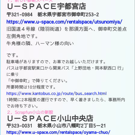
１．新しい診断スペース
Ｕ－ＳＰＡＣＥ宇都宮店
〒321-0984 栃木県宇都宮市御幸町253-2
https://www.u-space.com/rentalspace/utsunomiya/
旧国道４号線（陸羽街道）を那須方面へ、御幸町交差点
左側角地です。
牛角様の隣、ハーマン様の向い
です。
駐車場がありますので、お車でお越しいただけます。
バスは宇都宮駅東口から関東バス「上野団地・岡本駅西口 行」
に乗り
「中御幸町」で降りてください。
所要時間は10分程度です。
https://www.kantobus.co.jp/route/bus_search.html
1時間に2本程度の運行ですので、早く着きましたら、事務所内
でお待ち下さい。
２．Scrapfun小山の新設
Ｕ－ＳＰＡＣＥ小山中央店
〒323-0031 栃木県小山市八幡町2丁目5－21
https://www.u-space.com/rentalspace/oyama-chuo/