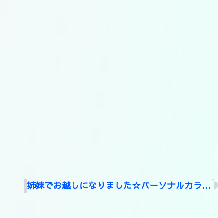
NEXT
姉妹でお越しになりました☆パーソナルカラー診断＆骨格診断