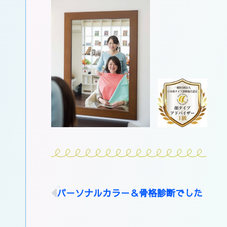
PREVIOUS
パーソナルカラー＆骨格診断でした