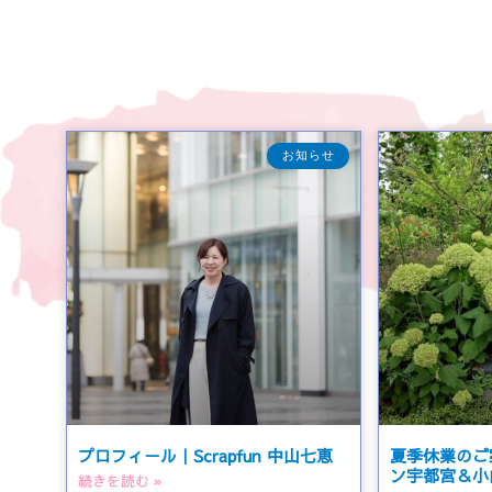
お知らせ
プロフィール｜Scrapfun 中山七恵
夏季休業のご
ン宇都宮＆小
続きを読む »