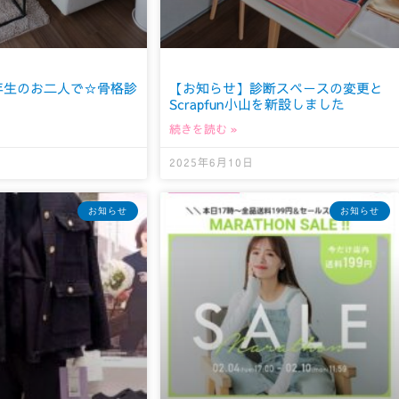
年生のお二人で☆骨格診
【お知らせ】診断スペースの変更と
Scrapfun小山を新設しました
続きを読む »
日
2025年6月10日
お知らせ
お知らせ