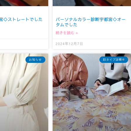
宮◇ストレートでした
パーソナルカラー診断宇都宮◇オー
タムでした
続きを読む »
日
2024年12月7日
お知らせ
顔タイプ診断®︎