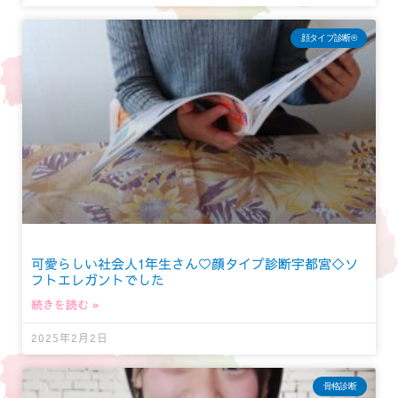
顔タイプ診断®︎
可愛らしい社会人1年生さん♡顔タイプ診断宇都宮◇ソ
フトエレガントでした
続きを読む »
2025年2月2日
骨格診断