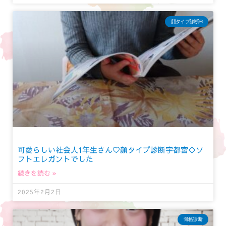
顔タイプ診断®︎
可愛らしい社会人1年生さん♡顔タイプ診断宇都宮◇ソ
フトエレガントでした
続きを読む »
2025年2月2日
骨格診断