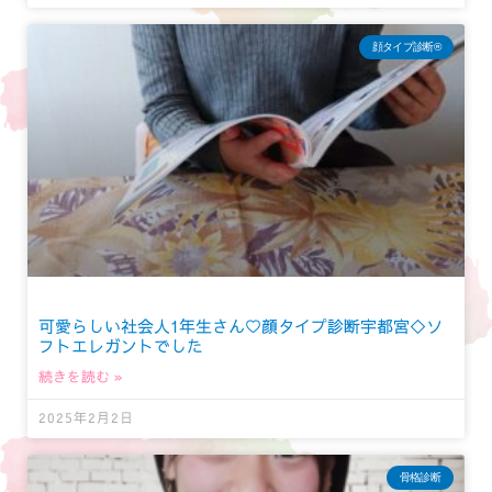
顔タイプ診断®︎
可愛らしい社会人1年生さん♡顔タイプ診断宇都宮◇ソ
フトエレガントでした
続きを読む »
2025年2月2日
骨格診断